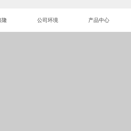
待您的来电咨询和业务洽谈！ 全国服务
兴隆
公司环境
产品中心